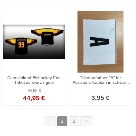
Deutschland Eishockey Fan
Trikotaufnäher "A" für
Trikot schwarz / gold
Assistenz-Kapitän in schwarz
oder weiß
84,95 €
3,95 €
44,95 €
1
2
(current)