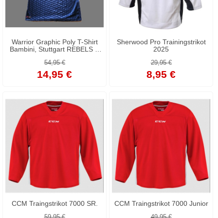
Warrior Graphic Poly T-Shirt
Sherwood Pro Trainingstrikot
Bambini, Stuttgart REBELS --
2025
LAGERFUND --
54,95 €
29,95 €
14,95 €
8,95 €
CCM Traingstrikot 7000 SR.
CCM Traingstrikot 7000 Junior
59,95 €
49,95 €