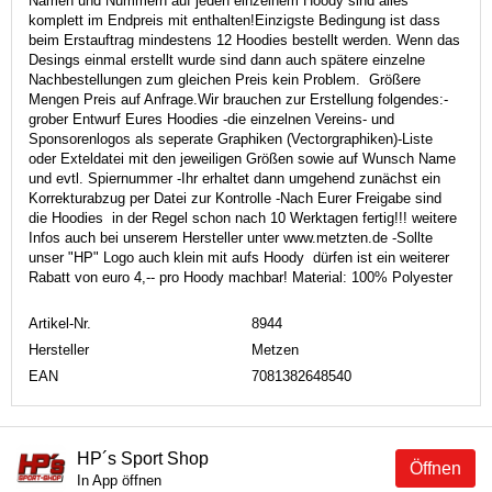
Namen und Nummern auf jeden einzelnem Hoody sind alles
komplett im Endpreis mit enthalten!Einzigste Bedingung ist dass
beim Erstauftrag mindestens 12 Hoodies bestellt werden. Wenn das
Desings einmal erstellt wurde sind dann auch spätere einzelne
Nachbestellungen zum gleichen Preis kein Problem. Größere
Mengen Preis auf Anfrage.Wir brauchen zur Erstellung folgendes:-
grober Entwurf Eures Hoodies -die einzelnen Vereins- und
Sponsorenlogos als seperate Graphiken (Vectorgraphiken)-Liste
oder Exteldatei mit den jeweiligen Größen sowie auf Wunsch Name
und evtl. Spiernummer -Ihr erhaltet dann umgehend zunächst ein
Korrekturabzug per Datei zur Kontrolle -Nach Eurer Freigabe sind
die Hoodies in der Regel schon nach 10 Werktagen fertig!!! weitere
Infos auch bei unserem Hersteller unter www.metzten.de -Sollte
unser "HP" Logo auch klein mit aufs Hoody dürfen ist ein weiterer
Rabatt von euro 4,-- pro Hoody machbar! Material: 100% Polyester
Artikel-Nr.
8944
Hersteller
Metzen
EAN
7081382648540
HP´s Sport Shop
Öffnen
In App öffnen