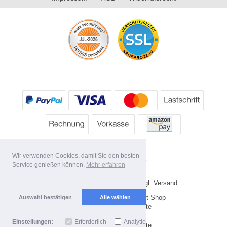
Wir verwenden Cookies, damit Sie den besten
Service genießen können.
Mehr erfahren
* Alle Preise inkl. MwSt. evtl. zzgl. Versand
Copyright 2026 by HP's Sport-Shop
Auswahl bestätigen
Alle wählen
Mobile Shop by Shopgate
Einstellungen:
Erforderlich
Analytics
Zur klassischen Webseite