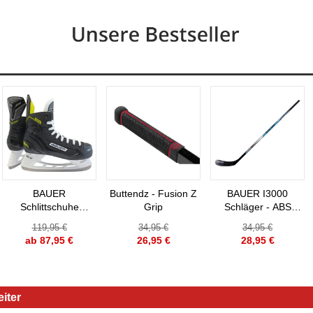
BAUER
Buttendz - Fusion Z
BAUER I3000
Schlittschuhe
Grip
Schläger - ABS
Supreme S23
Blatt - 59" Senior
119,95 €
34,95 €
34,95 €
Senior Eishockey
ab 87,95 €
26,95 €
28,95 €
iter