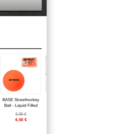
BASE Streethockey
Gamechanger
BAUER Knee
Ball - Liquid Filled
Hockey
Hockey Goal 2er
Trainingssystem
Set 30.5" - 2 Tore,
5,95 €
449,95 €
55,95 €
2 Ministicks & 1
4,40 €
339,95 €
39,95 €
Foam Ball