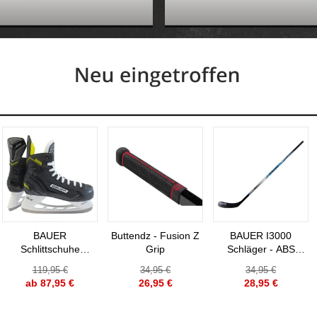
BAUER
Buttendz - Fusion Z
BAUER I3000
Schlittschuhe
Grip
Schläger - ABS
Supreme S23
Blatt - 59" Senior
119,95 €
34,95 €
34,95 €
Senior Eishockey
ab 87,95 €
26,95 €
28,95 €