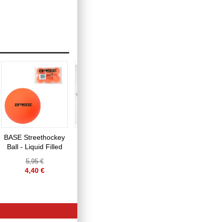
BASE Streethockey
Gamechanger
BAUER Knee
Ball - Liquid Filled
Hockey
Hockey Goal 2er
Trainingssystem
Set 30.5" - 2 Tore,
5,95 €
449,95 €
55,95 €
2 Ministicks & 1
4,40 €
339,95 €
39,95 €
Foam Ball