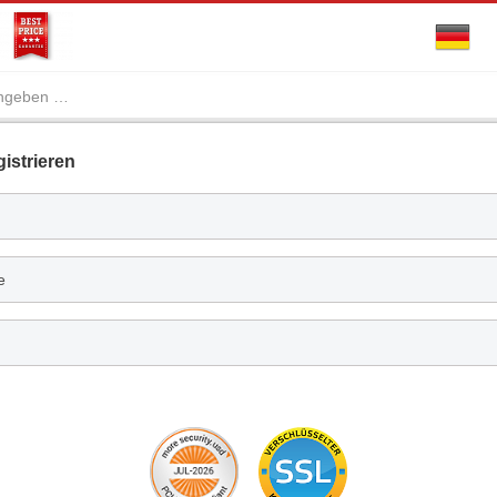
istrieren
e