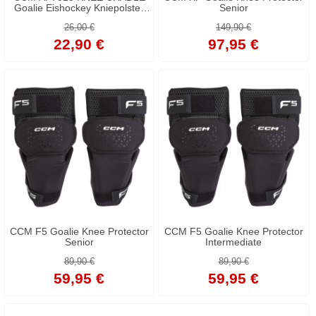
Goalie Eishockey Kniepolster
Senior
Senior
26,00 €
149,90 €
22,90 €
97,95 €
CCM F5 Goalie Knee Protector
CCM F5 Goalie Knee Protector
Senior
Intermediate
89,90 €
89,90 €
59,95 €
59,95 €