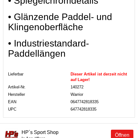
• Spiegelchromdetails
• Glänzende Paddel- und
Klingenoberfläche
• Industriestandard-
Paddellängen
Lieferbar
Dieser Artikel ist derzeit nicht
auf Lager!
Artikel-Nr.
140272
Hersteller
Warrior
EAN
0647742818335
UPC
647742818335
HP´s Sport Shop
Öffnen