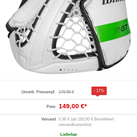
- 17%
Unverb. Preisempf.
179,90 €
149,00 €
*
Preis
Versand
5,95 € (ab 150,00 € Bestellwert
versandkostenfrei)
Lieferbar