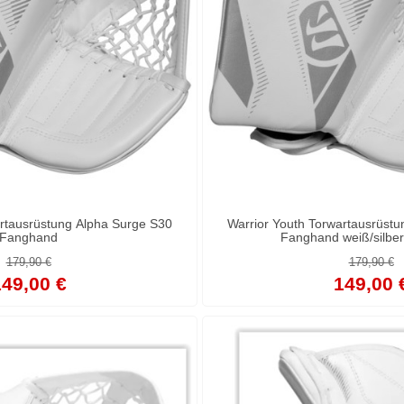
artausrüstung Alpha Surge S30
Warrior Youth Torwartausrüst
Fanghand
Fanghand weiß/silber 
179,90 €
179,90 €
49,00 €
149,00 