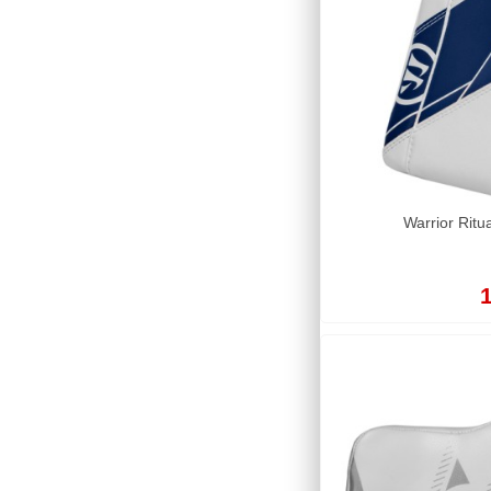
Warrior Ritu
1