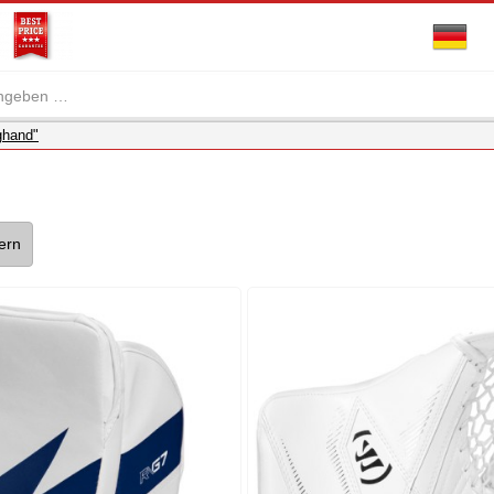
ghand"
tern