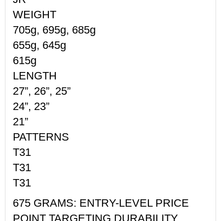
WEIGHT
705g, 695g, 685g
655g, 645g
615g
LENGTH
27”, 26”, 25”
24”, 23”
21”
PATTERNS
T31
T31
T31
675 GRAMS: ENTRY-LEVEL PRICE
POINT TARGETING DURABILITY