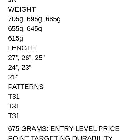
WEIGHT
705g, 695g, 685g
655g, 645g
615g
LENGTH
27”, 26”, 25”
24”, 23”
21”
PATTERNS
T31
T31
T31
675 GRAMS: ENTRY-LEVEL PRICE
POINT TARGETING DURABILITY