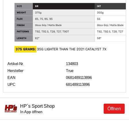
Artikel-Nr.
134803
Hersteller
True
EAN
0681489113896
UPC
681489113896
HP´s Sport Shop
Öffnen
In App öffnen