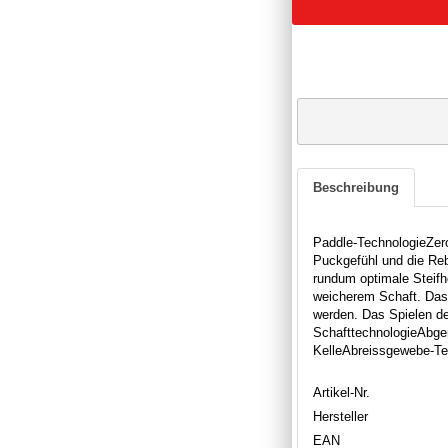
Beschreibung
Paddle-TechnologieZero
Puckgefühl und die Reb
rundum optimale Steifhe
weicherem Schaft. Das
werden. Das Spielen de
SchafttechnologieAbger
KelleAbreissgewebe-Tech
Artikel-Nr.
Hersteller
EAN