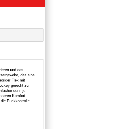
zieren und das
asergewebe, das eine
edriger Flex mit
ockey gerecht zu
nfacher denn je.
esseren Komfort.
 die Puckkontrolle.