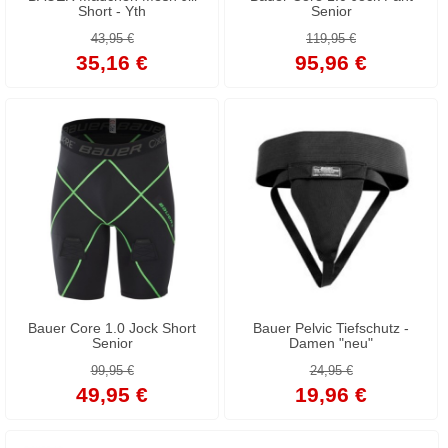
Short - Yth
Senior
43,95 €
119,95 €
35,16 €
95,96 €
Bauer Core 1.0 Jock Short
Bauer Pelvic Tiefschutz -
Senior
Damen "neu"
99,95 €
24,95 €
49,95 €
19,96 €