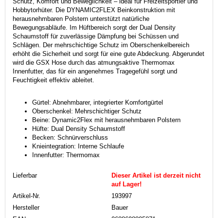
Schutz, Komfort und Beweglichkeit – ideal für Freizeitsportler und
Hobbytorhüter. Die DYNAMIC2FLEX Beinkonstruktion mit
herausnehmbaren Polstern unterstützt natürliche
Bewegungsabläufe. Im Hüftbereich sorgt der Dual Density
Schaumstoff für zuverlässige Dämpfung bei Schüssen und
Schlägen. Der mehrschichtige Schutz im Oberschenkelbereich
erhöht die Sicherheit und sorgt für eine gute Abdeckung. Abgerundet
wird die GSX Hose durch das atmungsaktive Thermomax
Innenfutter, das für ein angenehmes Tragegefühl sorgt und
Feuchtigkeit effektiv ableitet.
Gürtel: Abnehmbarer, integrierter Komfortgürtel
Oberschenkel: Mehrschichtiger Schutz
Beine: Dynamic2Flex mit herausnehmbaren Polstern
Hüfte: Dual Density Schaumstoff
Becken: Schnürverschluss
Knieintegration: Interne Schlaufe
Innenfutter: Thermomax
Lieferbar
Dieser Artikel ist derzeit nicht
auf Lager!
Artikel-Nr.
193997
Hersteller
Bauer