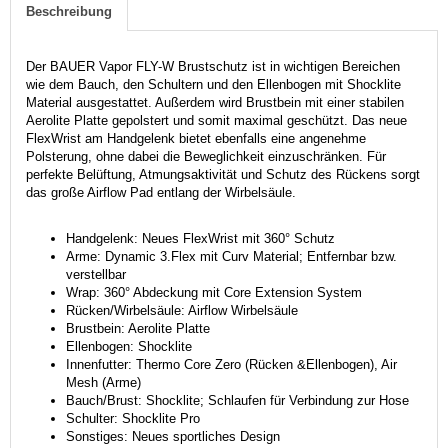
Beschreibung
Der BAUER Vapor FLY-W Brustschutz ist in wichtigen Bereichen
wie dem Bauch, den Schultern und den Ellenbogen mit Shocklite
Material ausgestattet. Außerdem wird Brustbein mit einer stabilen
Aerolite Platte gepolstert und somit maximal geschützt. Das neue
FlexWrist am Handgelenk bietet ebenfalls eine angenehme
Polsterung, ohne dabei die Beweglichkeit einzuschränken. Für
perfekte Belüftung, Atmungsaktivität und Schutz des Rückens sorgt
das große Airflow Pad entlang der Wirbelsäule.
Handgelenk: Neues FlexWrist mit 360° Schutz
Arme: Dynamic 3.Flex mit Curv Material; Entfernbar bzw.
verstellbar
Wrap: 360° Abdeckung mit Core Extension System
Rücken/Wirbelsäule: Airflow Wirbelsäule
Brustbein: Aerolite Platte
Ellenbogen: Shocklite
Innenfutter: Thermo Core Zero (Rücken &Ellenbogen), Air
Mesh (Arme)
Bauch/Brust: Shocklite; Schlaufen für Verbindung zur Hose
Schulter: Shocklite Pro
Sonstiges: Neues sportliches Design