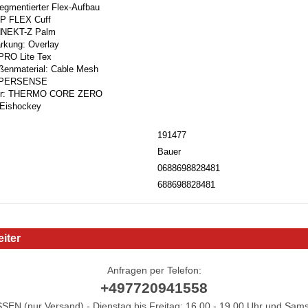
gmentierter Flex-Aufbau
P FLEX Cuff
NNEKT-Z Palm
rkung: Overlay
PRO Lite Tex
ßenmaterial: Cable Mesh
 HYPERSENSE
ter: THERMO CORE ZERO
 Eishockey
191477
Bauer
0688698828481
688698828481
iter
Anfragen per Telefon:
+497720941558
N (nur Versand) - Dienstag bis Freitag: 16.00 - 19.00 Uhr und Sams