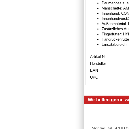
Daumenbasis: se
Manschette: AM
Innenhand: CO
Innenhandverstä
Außenmaterial: 
Zusätzliches Au
Fingerfutter:
Handrückenfut
Einsatzbereich:
Artikel-Nr.
Hersteller
EAN
UPC
Wir helfen gerne we
Montag: GESCHLOSSE