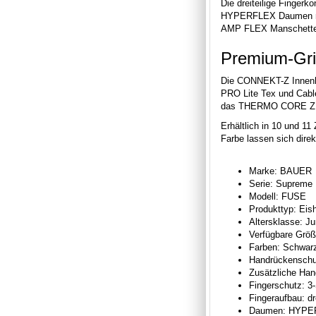
Die dreiteilige Fingerk
HYPERFLEX Daumen nutz
AMP FLEX Manschette b
Premium-Gri
Die CONNEKT-Z Innenhan
PRO Lite Tex und Cabl
das THERMO CORE ZERO
Erhältlich in 10 und 1
Farbe lassen sich direk
Marke: BAUER
Serie: Supreme
Modell: FUSE
Produkttyp: Ei
Altersklasse: Ju
Verfügbare Größ
Farben: Schwar
Handrückensch
Zusätzliche H
Fingerschutz: 
Fingeraufbau: dr
Daumen: HYPE