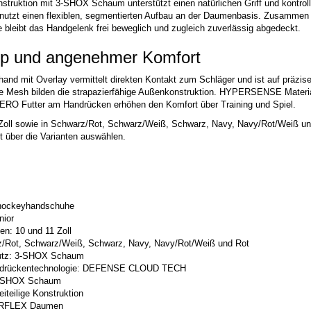
onstruktion mit 3-SHOX Schaum unterstützt einen natürlichen Griff und kontro
t einen flexiblen, segmentierten Aufbau an der Daumenbasis. Zusammen 
leibt das Handgelenk frei beweglich und zugleich zuverlässig abgedeckt.
p und angenehmer Komfort
d mit Overlay vermittelt direkten Kontakt zum Schläger und ist auf präzise 
e Mesh bilden die strapazierfähige Außenkonstruktion. HYPERSENSE Materia
 Futter am Handrücken erhöhen den Komfort über Training und Spiel.
1 Zoll sowie in Schwarz/Rot, Schwarz/Weiß, Schwarz, Navy, Navy/Rot/Weiß u
t über die Varianten auswählen.
shockeyhandschuhe
nior
en: 10 und 11 Zoll
z/Rot, Schwarz/Weiß, Schwarz, Navy, Navy/Rot/Weiß und Rot
utz: 3-SHOX Schaum
andrückentechnologie: DEFENSE CLOUD TECH
3-SHOX Schaum
eiteilige Konstruktion
RFLEX Daumen