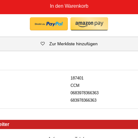
In den Warenkorb
Zur Merkliste hinzufügen
187401
CCM
0683978366363
683978366363
iter