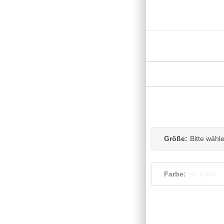
Größe:
Bitte wähl
Farbe:
No Color