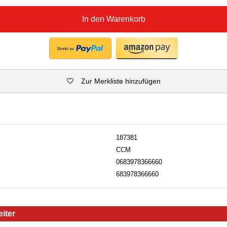
In den Warenkorb
Zur Merkliste hinzufügen
187381
CCM
0683978366660
683978366660
iter