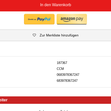
In den Warenkorb
Zur Merkliste hinzufügen
187367
CCM
0683978367247
683978367247
iter