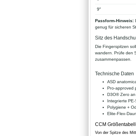
9″
Passform-Hinweis:
D
genug für sicheren St
Sitz des Handsch
Die Fingerspitzen so
wandern. Prüfe den S
zusammenpassen.
Technische Daten
ASD anatomical
Pro-approved p
D3O® Zero an 
Integrierte PE
Polygiene + O
Elite-Flex-Da
CCM Größentabell
Von der Spitze des Mit