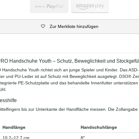
Zur Merkliste hinzufügen
 Handschuhe Youth – Schutz, Beweglichkeit und Stockgefü
ndschuhe Youth richtet sich an junge Spieler und Kinder. Das ASD‑
er und PU‑Leder ist auf Schutz mit Beweglichkeit ausgelegt. D3O® Ze
ntegrierte PE‑Schutzplatte und das behandelte Innenfutter unterstützen
ühl.
esshilfe
ittelfingers bis zur Unterkante der Handfläche messen. Die Zollangabe 
Handlänge
Handschuhlänge
10,2–12,7 cm
8″