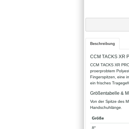
Beschreibung
CCM TACKS XR PRO
CCM TACKS XR PRO Ha
proerprobtem Polyest
Fingerspitzen, eine i
ein frisches Tragegef
Größentabelle & M
Von der Spitze des M
Handschuhlänge.
Größe
8″