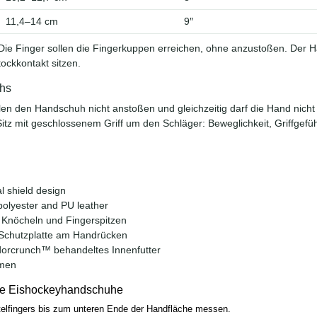
11,4–14 cm
9″
ie Finger sollen die Fingerkuppen erreichen, ohne anzustoßen. Der
ockkontakt sitzen.
uhs
llen den Handschuh nicht anstoßen und gleichzeitig darf die Hand nic
itz mit geschlossenem Griff um den Schläger: Beweglichkeit, Griffgef
 shield design
olyester and PU leather
Knöcheln und Fingerspitzen
-Schutzplatte am Handrücken
dorcrunch™ behandeltes Innenfutter
umen
e Eishockeyhandschuhe
telfingers bis zum unteren Ende der Handfläche messen.