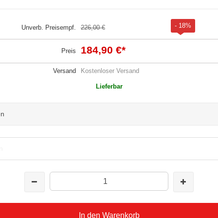
- 18%
Unverb. Preisempf.
226,00 €
184,90 €
*
Preis
Versand
Kostenloser Versand
Lieferbar
en
n
In den Warenkorb