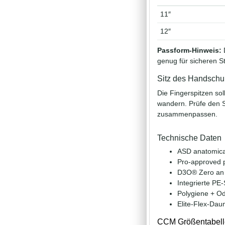
11″
12″
Passform-Hinweis:
D
genug für sicheren St
Sitz des Handsch
Die Fingerspitzen so
wandern. Prüfe den S
zusammenpassen.
Technische Daten
ASD anatomical
Pro-approved p
D3O® Zero an 
Integrierte PE
Polygiene + O
Elite-Flex-Da
CCM Größentabell