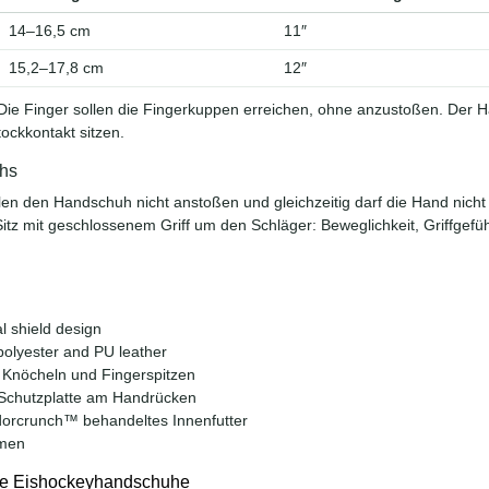
14–16,5 cm
11″
15,2–17,8 cm
12″
ie Finger sollen die Fingerkuppen erreichen, ohne anzustoßen. Der
ockkontakt sitzen.
uhs
llen den Handschuh nicht anstoßen und gleichzeitig darf die Hand nic
itz mit geschlossenem Griff um den Schläger: Beweglichkeit, Griffgef
 shield design
olyester and PU leather
Knöcheln und Fingerspitzen
-Schutzplatte am Handrücken
dorcrunch™ behandeltes Innenfutter
umen
e Eishockeyhandschuhe