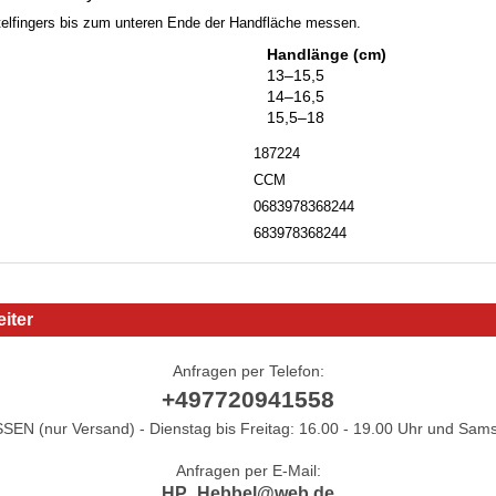
telfingers bis zum unteren Ende der Handfläche messen.
Handlänge (cm)
13–15,5
14–16,5
15,5–18
187224
CCM
0683978368244
683978368244
iter
Anfragen per Telefon:
+497720941558
N (nur Versand) - Dienstag bis Freitag: 16.00 - 19.00 Uhr und Sams
Anfragen per E-Mail:
HP_Hebbel@web.de