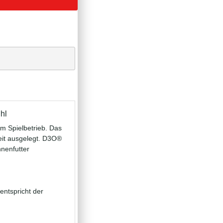
hl
 Spielbetrieb. Das
eit ausgelegt. D3O®
nnenfutter
entspricht der