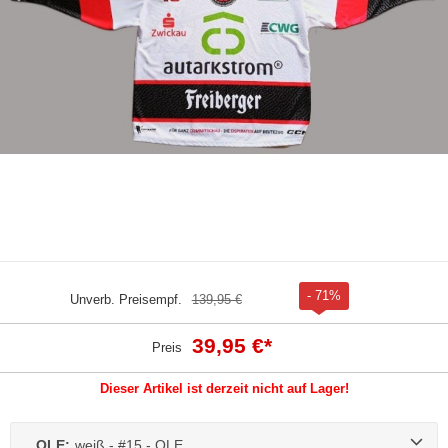
- 71%
Unverb. Preisempf.
139,95 €
39,95 €
*
Preis
Dieser Artikel ist derzeit nicht auf Lager!
OLE:
weiß - #15 - OLE