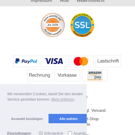
Impressum
AGB
Widerrufsrecht
Wir verwenden Cookies, damit Sie den besten
Service genießen können.
Mehr erfahren
* Alle Preise inkl. MwSt. evtl. zzgl. Versand
Copyright 2026 by HP's Sport-Shop
Auswahl bestätigen
Alle wählen
Mobile Shop by Shopgate
Einstellungen:
Erforderlich
Analytics