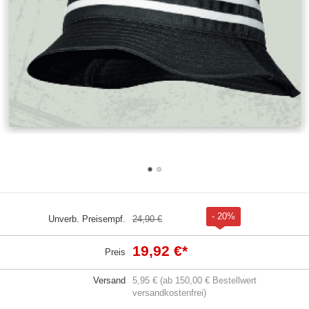
- 20%
Unverb. Preisempf.
24,90 €
19,92 €
*
Preis
Versand
5,95 € (ab 150,00 € Bestellwert
versandkostenfrei)