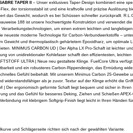
 SABRE TAPER II
– Unser exklusives Taper-Design kombiniert eine spe
Flex, der torsionsstabil ist und eine kraftvolle und präzise Auslösung b
ert das Gewicht, wodurch es bei Schüssen schneller zurückprallt. R.L.C
auweise 188 ist unsere hochwertigste Konstruktion und verwendet die fo
 Verarbeitungstechnologien, um einen extrem leichten und langlebigen 
ie neueste moderne Technologie für Carbon-Verbundwerkstoffe – unt
em Gewicht und thermoplastisch gehärtetem Epoxidharz, um optimale L
ieten. MINIMUS CARBON UD | Der Alpha LX Pro-Schaft ist leichter und
ng von unidirektionaler Kohlefaser schafft den effizientesten, leichten
TSTOFF ULTRA | Neue neu gestaltete Klinge. FuelCore Ultra verfügt 
ltbarkeit und ein robusteres Carbon-Rippendesign, das Ermüdung wider
schnelles Gefühl beibehält. Mit unserem Minimus Carbon 25-Gewebe um
und widerstandsfähiger als je zuvor. Textur auf der Klinge erhöht die Grif
er ergonomisch geformte Schaft liegt bequem und sicher in Ihren
hrung und das Gefühl für besseres Deking, Ziehen und Schießen APE
 Verbindung mit klebrigem Softgrip-Finish liegt leicht in Ihren Händen f
lkurve und Schlägerseite richten sich nach der gewählten Variante.