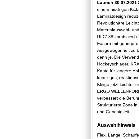
Launch 30.07.2021
einem niedrigen Kick-
Laminatdesign reduzi
Revolutionäre Leichtb
Materialauswahl- und
RLC188 kombiniert d
Fasern mit geringer
Ausgewogenheit zu b
denn je. Die Verwendu
Hockeyschläger. KRAF
Kante für längere Ha
knackiges, reaktions
Klinge jetzt leichter 
ERGO WELLENFORM | D
verbessert die Berü
Strukturierte Zone in
und Genauigkeit
Auswahlhinweis
Flex, Länge, Schaufe