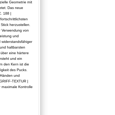
zielle Geometrie mit
ietet. Das neue
. 188 |
rtschrittlichsten
Stick herzustellen.
er Verwendung von
eistung und
 widerstandsfähiger
 und haltbarsten
über eine härtere
steht und ein
 den Kern ist die
figkeit des Pucks.
 Händen und
X-GRIFF-TEXTUR |
ür maximale Kontrolle