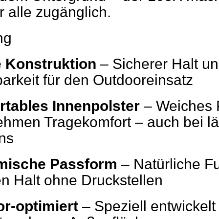
 alle zugänglich.
ng
e Konstruktion
– Sicherer Halt u
barkeit für den Outdooreinsatz
tables Innenpolster
– Weiches P
hmen Tragekomfort – auch bei l
ns
mische Passform
– Natürliche F
en Halt ohne Druckstellen
r-optimiert
– Speziell entwickelt 