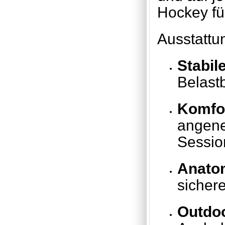
Hockey für
Ausstattu
Stabil
Belast
Komfor
angene
Sessio
Anato
sicher
Outdoo