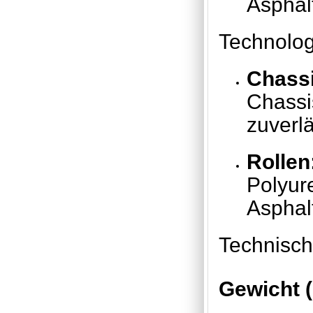
Asphal
Technolog
Chassi
Chassis
zuverl
Rollen
Polyur
Asphal
Technisc
Gewicht 