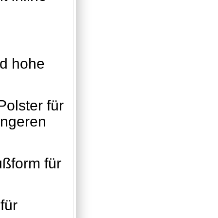
nd hohe
olster für
ängeren
ußform für
für