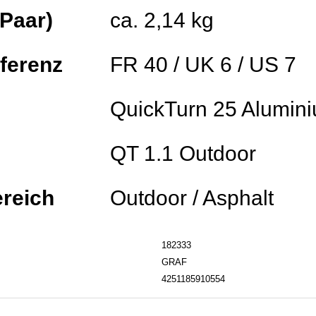
Paar)
ca. 2,14 kg
ferenz
FR 40 / UK 6 / US 7
QuickTurn 25 Alumin
QT 1.1 Outdoor
ereich
Outdoor / Asphalt
182333
GRAF
4251185910554