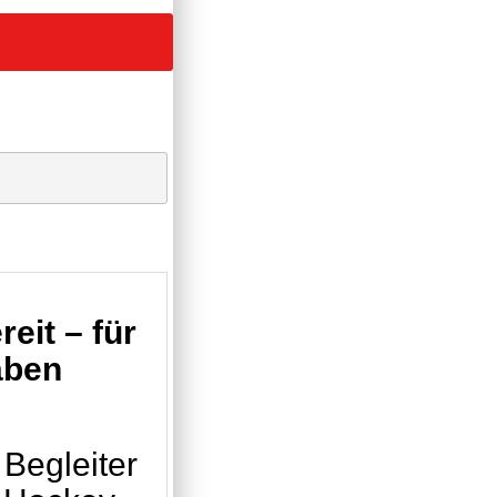
eit – für
aben
 Begleiter