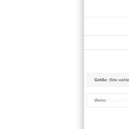
Größe:
Bitte wähl
Weite:
Regular (M