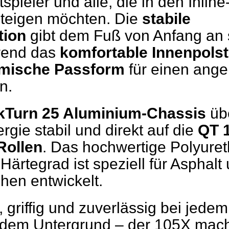
itspieler und alle, die in den Inlin
steigen möchten. Die
stabile
tion
gibt dem Fuß von Anfang an 
rend das
komfortable Innenpolst
mische Passform
für einen ang
n.
kTurn 25 Aluminium-Chassis
übe
ergie stabil und direkt auf die
QT 1
Rollen
. Das hochwertige Polyuret
ärtegrad ist speziell für Asphalt
hen entwickelt.
 griffig und zuverlässig bei jede
edem Untergrund – der 105X macht