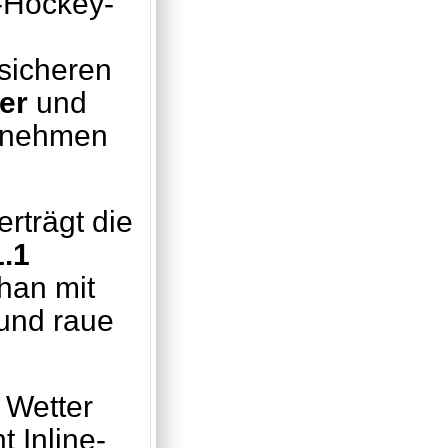
e-Hockey-
sicheren
er
und
enehmen
rträgt die
.1
han mit
 und raue
m Wetter
 Inline-