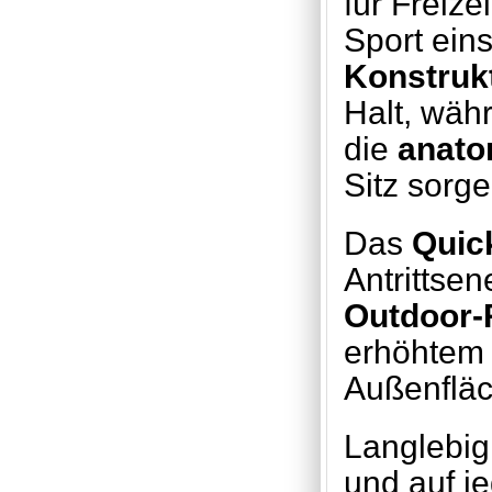
für Freize
Sport ein
Konstruk
Halt, wäh
die
anato
Sitz sorge
Das
Quic
Antrittsen
Outdoor-
erhöhtem H
Außenfläc
Langlebig,
und auf j