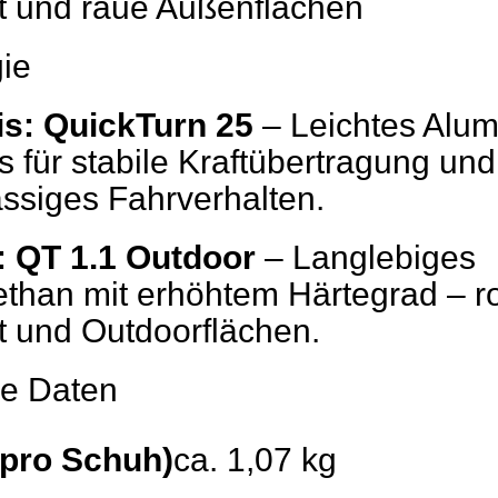
t und raue Außenflächen
ie
s: QuickTurn 25
– Leichtes Alum
 für stabile Kraftübertragung und
ässiges Fahrverhalten.
: QT 1.1 Outdoor
– Langlebiges
ethan mit erhöhtem Härtegrad – r
t und Outdoorflächen.
he Daten
(pro Schuh)
ca. 1,07 kg