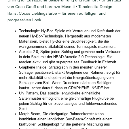
von Coco Gauff und Lorenzo Musetti • Tonales lila Design –
lila ist Cocos Lieblingsfarbe – für einen auffälligen und
progressiven Look
Technologie: Hy-Bor, Spiele mit Vertrauen und Kraft dank der
neuen Hy-Bor-Technologie. Hergestellt aus modernsten
Materialien, bietet Hy-Bor eine Druckfestigkeit, die die
wahrgenommene Stabilität deines Tennisspiels maximiert.
Auxetic 2.0, Spüre jeden Schlag und gewinne mehr Vertrauen
in dein Spiel mit der HEAD Auxetic 2.0 Technologie. Sie
reagiert aktiv und gibt superpräzises Feedback in Echtzeit.
Graphene Inside, Strategisch in den meisten unserer
Schläger positioniert, stärkt Graphene den Rahmen, sorgt für
mehr Stabilität und optimiert die Energieübertragung vom
Schläger zum Ball. Wenn Du deinen nächsten Schläger
kaufst, achte darauf, dass er GRAPHENE INSIDE hat.
Uni Pattern, Das speziell entwickelte einheitliche
Saitenmuster ermöglicht eine gleichmäßige Flugkurve bei
jedem Schlag für ein zuverlässiges und fehlerverzeihendes
Spiel.
Morph Beam, Die einzigartige Rahmenkonstruktion
kombiniert einen länglichen Box-Beam-Schaft mit einem
kraftvollen Schlägerkopf für die perfekte Mischung aus