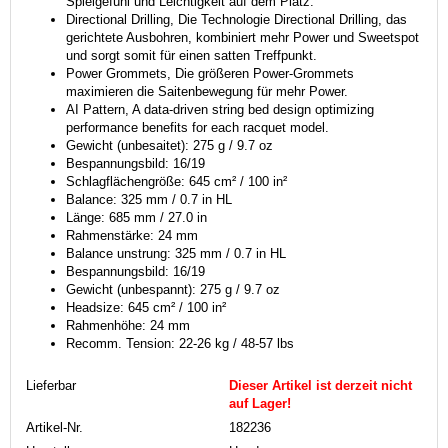
Spielgefühl und Leichtigkeit auf dem Platz.
Directional Drilling, Die Technologie Directional Drilling, das
gerichtete Ausbohren, kombiniert mehr Power und Sweetspot
und sorgt somit für einen satten Treffpunkt.
Power Grommets, Die größeren Power-Grommets
maximieren die Saitenbewegung für mehr Power.
AI Pattern, A data-driven string bed design optimizing
performance benefits for each racquet model.
Gewicht (unbesaitet): 275 g / 9.7 oz
Bespannungsbild: 16/19
Schlagflächengröße: 645 cm² / 100 in²
Balance: 325 mm / 0.7 in HL
Länge: 685 mm / 27.0 in
Rahmenstärke: 24 mm
Balance unstrung: 325 mm / 0.7 in HL
Bespannungsbild: 16/19
Gewicht (unbespannt): 275 g / 9.7 oz
Headsize: 645 cm² / 100 in²
Rahmenhöhe: 24 mm
Recomm. Tension: 22-26 kg / 48-57 lbs
Lieferbar
Dieser Artikel ist derzeit nicht
auf Lager!
Artikel-Nr.
182236