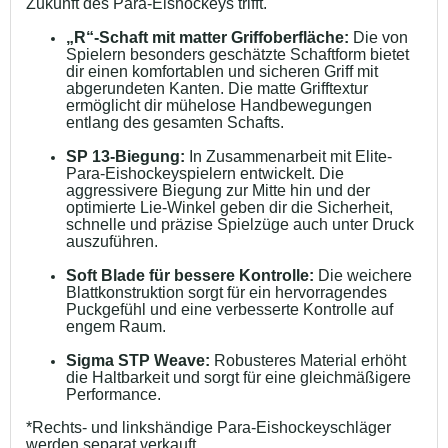
Zukunft des Para‑Eishockeys trifft.
„R“-Schaft mit matter Griffoberfläche:
Die von
Spielern besonders geschätzte Schaftform bietet
dir einen komfortablen und sicheren Griff mit
abgerundeten Kanten. Die matte Grifftextur
ermöglicht dir mühelose Handbewegungen
entlang des gesamten Schafts.
SP 13‑Biegung:
In Zusammenarbeit mit Elite-
Para-Eishockeyspielern entwickelt. Die
aggressivere Biegung zur Mitte hin und der
optimierte Lie‑Winkel geben dir die Sicherheit,
schnelle und präzise Spielzüge auch unter Druck
auszuführen.
Soft Blade für bessere Kontrolle:
Die weichere
Blattkonstruktion sorgt für ein hervorragendes
Puckgefühl und eine verbesserte Kontrolle auf
engem Raum.
Sigma STP Weave:
Robusteres Material erhöht
die Haltbarkeit und sorgt für eine gleichmäßigere
Performance.
*Rechts‑ und linkshändige Para-Eishockeyschläger
werden separat verkauft.