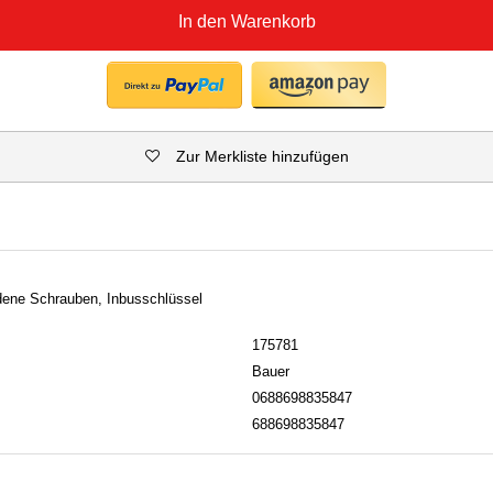
In den Warenkorb
Zur Merkliste hinzufügen
edene Schrauben, Inbusschlüssel
175781
Bauer
0688698835847
688698835847