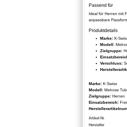
Passend für
Ideal für Herren mit 
anpassbare Passfor
Produktdetails
Marke:
K-Swis
Modell:
Melro
Zielgruppe:
He
Einsatzbereic
Verschluss:
S
Herstellerart
Marke:
K-Swiss
Modell:
Melrose Tub
Zielgruppe:
Herren
Einsatzbereich:
Frei
Herstellerartikelnu
Artikel-Nr.
Hersteller