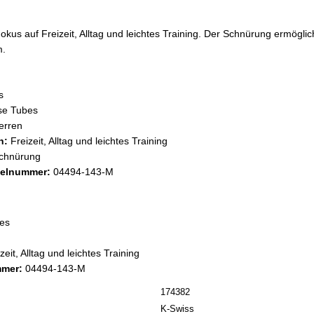
Fokus auf Freizeit, Alltag und leichtes Training. Der Schnürung ermöglich
m.
s
se Tubes
rren
h:
Freizeit, Alltag und leichtes Training
chnürung
ikelnummer:
04494-143-M
es
zeit, Alltag und leichtes Training
mmer:
04494-143-M
174382
K-Swiss