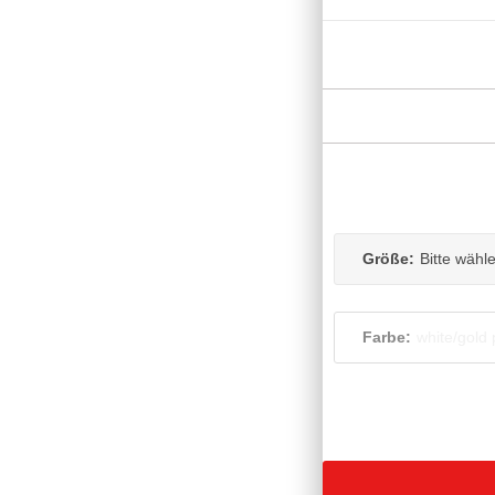
Größe:
Bitte wähl
Farbe:
white/gold 