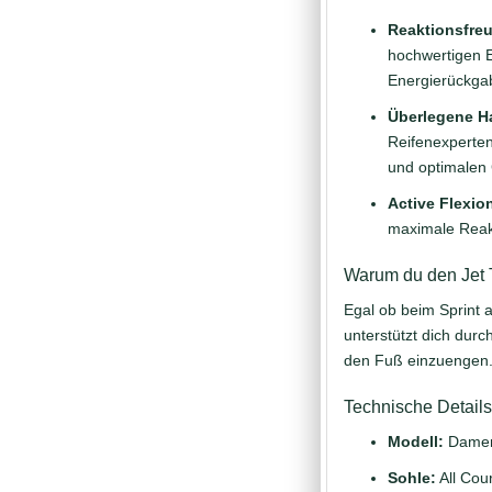
Reaktionsfre
hochwertigen E
Energierückgab
Überlegene Ha
Reifenexperten
und optimalen G
Active Flexio
maximale Reakt
Warum du den Jet T
Egal ob beim Sprint a
unterstützt dich durc
den Fuß einzuengen
Technische Details
Modell:
Damen
Sohle:
All Cour