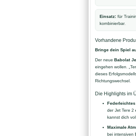
Einsatz:
für Train
kombinierbar.
Vorhandene Produk
Bringe dein Spiel a
Der neue
Babolat Je
eingehen wollen. „Te
dieses Erfolgsmodells
Richtungswechsel.
Die Highlights im Ü
Federleichtes
der Jet Tere 2
kannst dich vol
Maximale Atmu
bei intensive