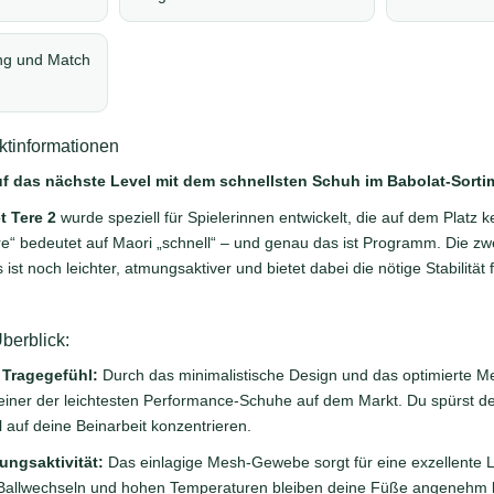
ing und Match
tinformationen
uf das nächste Level mit dem schnellsten Schuh im Babolat-Sorti
t Tere 2
wurde speziell für Spielerinnen entwickelt, die auf dem Platz
re“ bedeutet auf Maori „schnell“ – und genau das ist Programm. Die zw
 ist noch leichter, atmungsaktiver und bietet dabei die nötige Stabilität
berblick:
 Tragegefühl:
Durch das minimalistische Design und das optimierte Me
 einer der leichtesten Performance-Schuhe auf dem Markt. Du spürst
l auf deine Beinarbeit konzentrieren.
ngsaktivität:
Das einlagige Mesh-Gewebe sorgt für eine exzellente Luf
n Ballwechseln und hohen Temperaturen bleiben deine Füße angenehm 