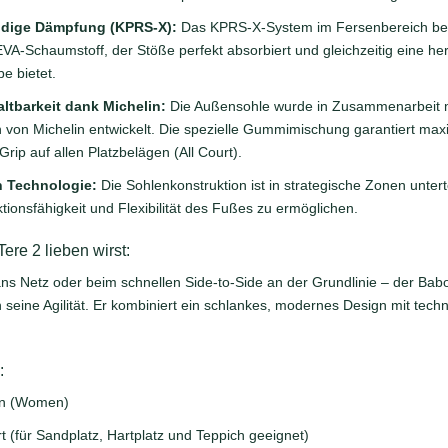
udige Dämpfung (KPRS-X):
Das KPRS-X-System im Fersenbereich be
VA-Schaumstoff, der Stöße perfekt absorbiert und gleichzeitig eine h
e bietet.
ltbarkeit dank Michelin:
Die Außensohle wurde in Zusammenarbeit 
 von Michelin entwickelt. Die spezielle Gummimischung garantiert max
rip auf allen Platzbelägen (All Court).
n Technologie:
Die Sohlenkonstruktion ist in strategische Zonen untert
ionsfähigkeit und Flexibilität des Fußes zu ermöglichen.
ere 2 lieben wirst:
ns Netz oder beim schnellen Side-to-Side an der Grundlinie – der Babo
h seine Agilität. Er kombiniert ein schlankes, modernes Design mit tech
.
:
 (Women)
t (für Sandplatz, Hartplatz und Teppich geeignet)