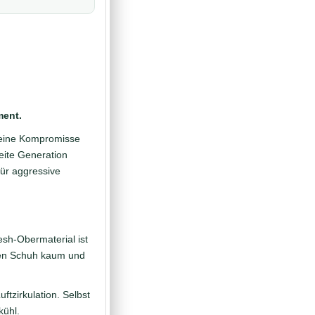
ment.
 keine Kompromisse
eite Generation
 für aggressive
sh-Obermaterial ist
 den Schuh kaum und
tzirkulation. Selbst
kühl.