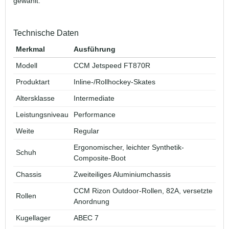
gewählt.
Technische Daten
Merkmal
Ausführung
Modell
CCM Jetspeed FT870R
Produktart
Inline-/Rollhockey-Skates
Altersklasse
Intermediate
Leistungsniveau
Performance
Weite
Regular
Ergonomischer, leichter Synthetik-
Schuh
Composite-Boot
Chassis
Zweiteiliges Aluminiumchassis
CCM Rizon Outdoor-Rollen, 82A, versetzte
Rollen
Anordnung
Kugellager
ABEC 7