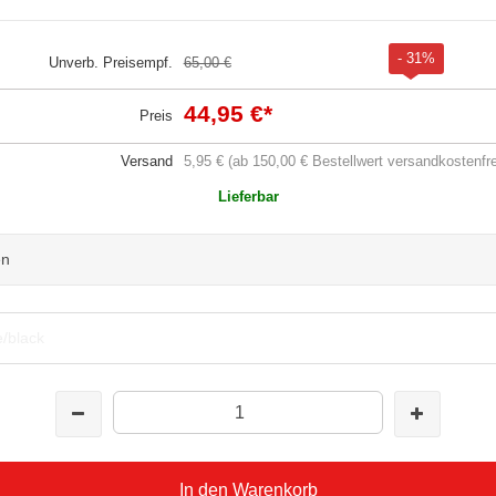
- 31%
Unverb. Preisempf.
65,00 €
44,95 €
*
Preis
Versand
5,95 € (ab 150,00 € Bestellwert versandkostenfre
Lieferbar
en
e/black
In den Warenkorb