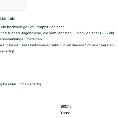
tdetails
 ein hochwertiger voll-graphit Schläger.
et für Kinder/ Jugendliche, die vom längsten Junior-Schläger (26 Zoll)
achsenenlänge umsteigen.
he Einsteiger und Hobbyspieler sehr gut mit diesem Schläger beraten.
ielfertig!
ig besaitet und spielfertig
190246
Yonex