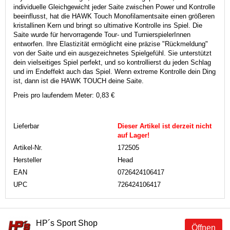
individuelle Gleichgewicht jeder Saite zwischen Power und Kontrolle
beeinflusst, hat die HAWK Touch Monofilamentsaite einen größeren
kristallinen Kern und bringt so ultimative Kontrolle ins Spiel. Die
Saite wurde für hervorragende Tour- und TurnierspielerInnen
entworfen. Ihre Elastizität ermöglicht eine präzise "Rückmeldung"
von der Saite und ein ausgezeichnetes Spielgefühl. Sie unterstützt
dein vielseitiges Spiel perfekt, und so kontrollierst du jeden Schlag
und im Endeffekt auch das Spiel. Wenn extreme Kontrolle dein Ding
ist, dann ist die HAWK TOUCH deine Saite.
Preis pro laufendem Meter: 0,83 €
Lieferbar
Dieser Artikel ist derzeit nicht
auf Lager!
Artikel-Nr.
172505
Hersteller
Head
EAN
0726424106417
UPC
726424106417
HP´s Sport Shop
Öffnen