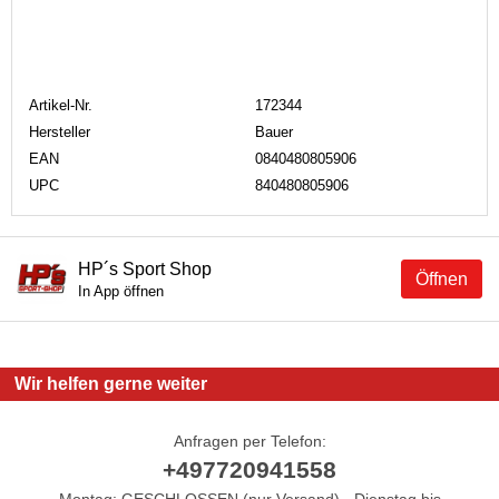
Artikel-Nr.
172344
Hersteller
Bauer
EAN
0840480805906
UPC
840480805906
HP´s Sport Shop
Öffnen
In App öffnen
Wir helfen gerne weiter
Anfragen per Telefon:
+497720941558
Montag: GESCHLOSSEN (nur Versand) - Dienstag bis