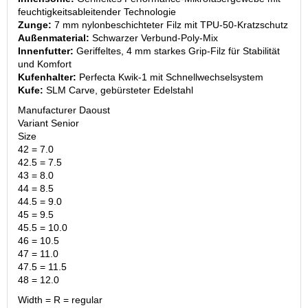
feuchtigkeitsableitender Technologie
Zunge:
7 mm nylonbeschichteter Filz mit TPU-50-Kratzschutz
Außenmaterial:
Schwarzer Verbund-Poly-Mix
Innenfutter:
Geriffeltes, 4 mm starkes Grip-Filz für Stabilität
und Komfort
Kufenhalter:
Perfecta Kwik-1 mit Schnellwechselsystem
Kufe:
SLM Carve, gebürsteter Edelstahl
Manufacturer Daoust
Variant Senior
Size
42 = 7.0
42.5 = 7.5
43 = 8.0
44 = 8.5
44.5 = 9.0
45 = 9.5
45.5 = 10.0
46 = 10.5
47 = 11.0
47.5 = 11.5
48 = 12.0
Width = R = regular