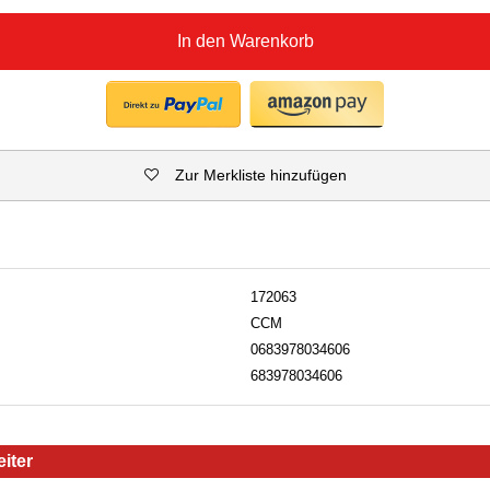
In den Warenkorb
Zur Merkliste hinzufügen
172063
CCM
0683978034606
683978034606
iter