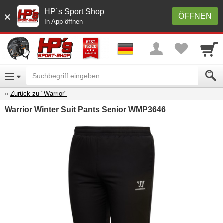
HP´s Sport Shop
×
ÖFFNEN
In App öffnen
Zurück zu "Warrior"
Warrior Winter Suit Pants Senior WMP3646