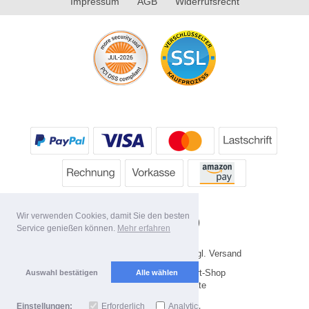
Impressum
AGB
Widerrufsrecht
Wir verwenden Cookies, damit Sie den besten
Service genießen können.
Mehr erfahren
* Alle Preise inkl. MwSt. evtl. zzgl. Versand
Copyright 2026 by HP's Sport-Shop
Auswahl bestätigen
Alle wählen
Mobile Shop by Shopgate
Einstellungen:
Erforderlich
Analytics