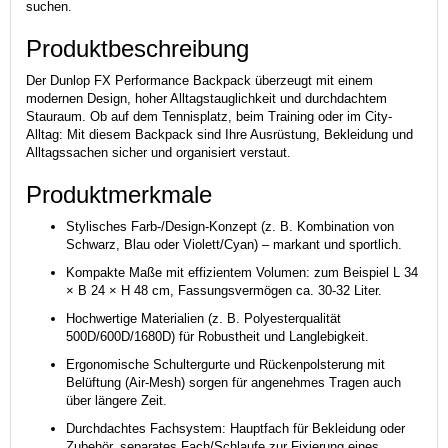
suchen.
Produktbeschreibung
Der Dunlop FX Performance Backpack überzeugt mit einem
modernen Design, hoher Alltagstauglichkeit und durchdachtem
Stauraum. Ob auf dem Tennisplatz, beim Training oder im City-
Alltag: Mit diesem Backpack sind Ihre Ausrüstung, Bekleidung und
Alltagssachen sicher und organisiert verstaut.
Produktmerkmale
Stylisches Farb-/Design-Konzept (z. B. Kombination von
Schwarz, Blau oder Violett/Cyan) – markant und sportlich.
Kompakte Maße mit effizientem Volumen: zum Beispiel L 34
× B 24 × H 48 cm, Fassungsvermögen ca. 30-32 Liter.
Hochwertige Materialien (z. B. Polyesterqualität
500D/600D/1680D) für Robustheit und Langlebigkeit.
Ergonomische Schultergurte und Rückenpolsterung mit
Belüftung (Air-Mesh) sorgen für angenehmes Tragen auch
über längere Zeit.
Durchdachtes Fachsystem: Hauptfach für Bekleidung oder
Zubehör, separates Fach/Schlaufe zur Fixierung eines