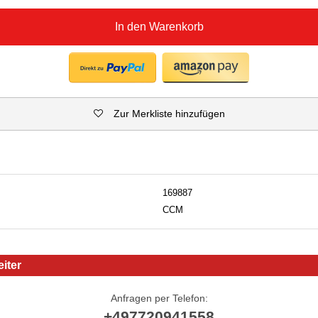
In den Warenkorb
Zur Merkliste hinzufügen
169887
CCM
iter
Anfragen per Telefon:
+497720941558