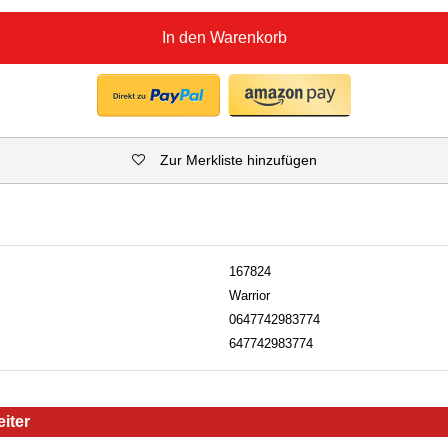
In den Warenkorb
Zur Merkliste hinzufügen
167824
Warrior
0647742983774
647742983774
iter