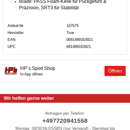
Blade: PASS Foam-Kelle für Puckgefühl &
Präzision, SRT3 für Stabilität
Artikel-Nr.
167675
Hersteller
True
EAN
0681489163921
UPC
681489163921
HP´s Sport Shop
Öffnen
In App öffnen
Wir helfen gerne weiter
Anfragen per Telefon:
+497720941558
Montag: GESCHLOSSEN (nur Versand) - Dienstag bis