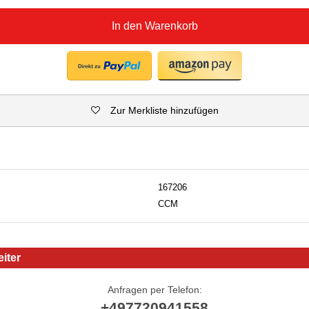
In den Warenkorb
Zur Merkliste hinzufügen
167206
CCM
iter
Anfragen per Telefon:
+497720941558