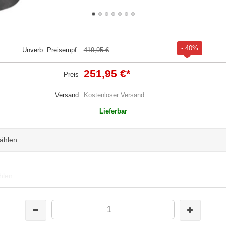
- 40%
Unverb. Preisempf.
419,95 €
251,95 €
*
Preis
Versand
Kostenloser Versand
Lieferbar
wählen
hlen