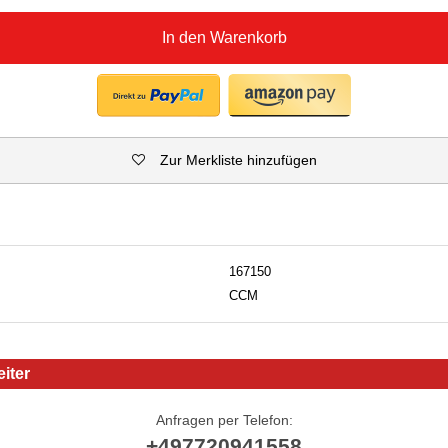
In den Warenkorb
Zur Merkliste hinzufügen
167150
CCM
iter
Anfragen per Telefon:
+497720941558