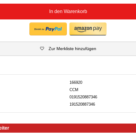
In den Warenkorb
Zur Merkliste hinzufügen
166920
CCM
0191520887346
191520887346
iter