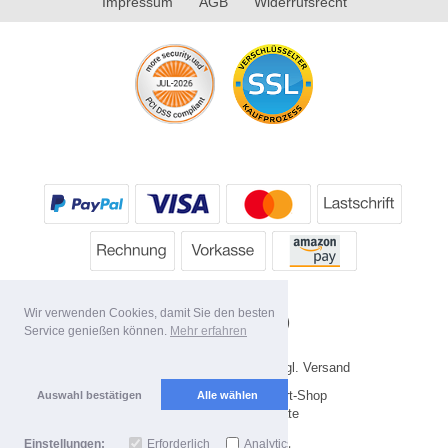
Impressum
AGB
Widerrufsrecht
Wir verwenden Cookies, damit Sie den besten
Service genießen können.
Mehr erfahren
* Alle Preise inkl. MwSt. evtl. zzgl. Versand
Copyright 2026 by HP's Sport-Shop
Auswahl bestätigen
Alle wählen
Mobile Shop by Shopgate
Einstellungen:
Erforderlich
Analytics