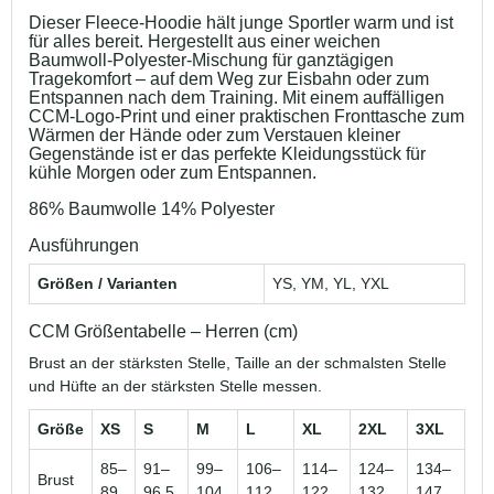
Dieser Fleece-Hoodie hält junge Sportler warm und ist
für alles bereit. Hergestellt aus einer weichen
Baumwoll-Polyester-Mischung für ganztägigen
Tragekomfort – auf dem Weg zur Eisbahn oder zum
Entspannen nach dem Training. Mit einem auffälligen
CCM-Logo-Print und einer praktischen Fronttasche zum
Wärmen der Hände oder zum Verstauen kleiner
Gegenstände ist er das perfekte Kleidungsstück für
kühle Morgen oder zum Entspannen.
86% Baumwolle 14% Polyester
Ausführungen
Größen / Varianten
YS, YM, YL, YXL
CCM Größentabelle – Herren (cm)
Brust an der stärksten Stelle, Taille an der schmalsten Stelle
und Hüfte an der stärksten Stelle messen.
Größe
XS
S
M
L
XL
2XL
3XL
85–
91–
99–
106–
114–
124–
134–
Brust
89
96,5
104
112
122
132
147