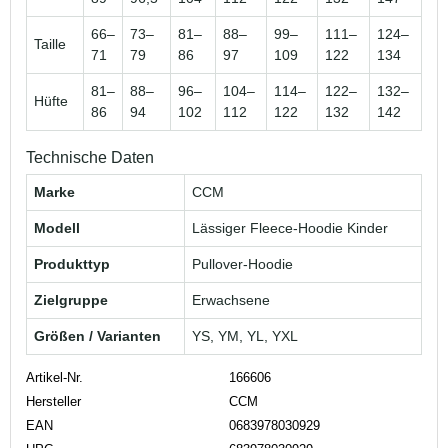
66–
73–
81–
88–
99–
111–
124–
Taille
71
79
86
97
109
122
134
81–
88–
96–
104–
114–
122–
132–
Hüfte
86
94
102
112
122
132
142
Technische Daten
Marke
CCM
Modell
Lässiger Fleece-Hoodie Kinder
Produkttyp
Pullover-Hoodie
Zielgruppe
Erwachsene
Größen / Varianten
YS, YM, YL, YXL
Artikel-Nr.
166606
Hersteller
CCM
EAN
0683978030929