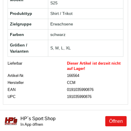
S25
Produkttyp
Shirt / Trikot
Zielgruppe
Erwachsene
Farben
schwarz
Größen /
S, M, L, XL
Varianten
Lieferbar
Dieser Artikel ist derzeit nicht
auf Lager!
Artikel-Nr.
166564
Hersteller
CCM
EAN
0191035990876
UPC
191035990876
HP´s Sport Shop
Öffnen
In App öffnen