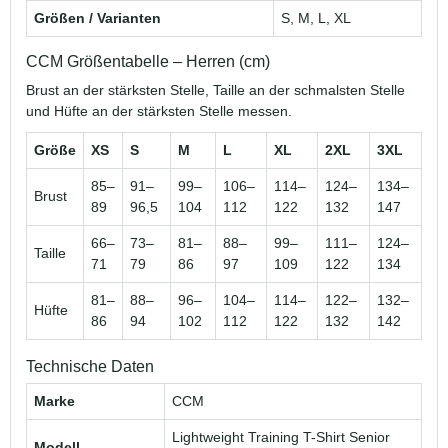
Größen / Varianten
S, M, L, XL
CCM Größentabelle – Herren (cm)
Brust an der stärksten Stelle, Taille an der schmalsten Stelle
und Hüfte an der stärksten Stelle messen.
Größe
XS
S
M
L
XL
2XL
3XL
85–
91–
99–
106–
114–
124–
134–
Brust
89
96,5
104
112
122
132
147
66–
73–
81–
88–
99–
111–
124–
Taille
71
79
86
97
109
122
134
81–
88–
96–
104–
114–
122–
132–
Hüfte
86
94
102
112
122
132
142
Technische Daten
Marke
CCM
Lightweight Training T-Shirt Senior
Modell