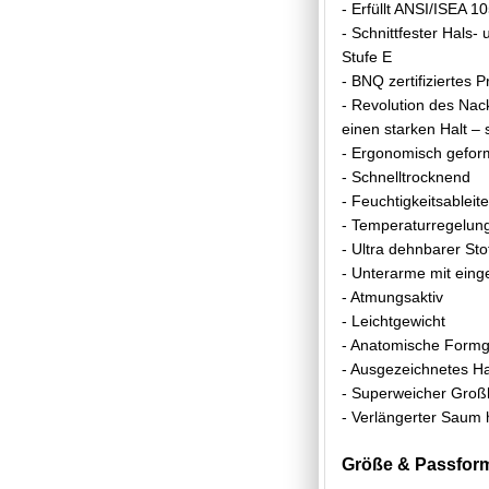
- Erfüllt ANSI/ISEA
- Schnittfester Hals
Stufe E
- BNQ zertifiziertes
- Revolution des Na
einen starken Halt –
- Ergonomisch gefor
- Schnelltrocknend
- Feuchtigkeitsableit
- Temperaturregelun
- Ultra dehnbarer Sto
- Unterarme mit ein
- Atmungsaktiv
- Leichtgewicht
- Anatomische Formg
- Ausgezeichnetes Ha
- Superweicher Groß
- Verlängerter Saum 
Größe & Passfor