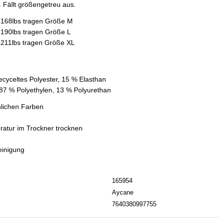
. Fällt größengetreu aus.
 / 168lbs tragen Größe M
/ 190lbs tragen Größe L
/ 211lbs tragen Größe XL
ecyceltes Polyester, 15 % Elasthan
: 87 % Polyethylen, 13 % Polyurethan
nlichen Farben
eratur im Trockner trocknen
einigung
165954
Aycane
7640380997755