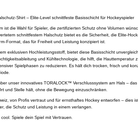
hutz-Shirt – Elite-Level schnittfeste Basisschicht für Hockeyspieler
ist die Wahl für Spieler, die zertifizierten Schutz ohne Volumen wüns
wertetem schnittfestem Halschutz bietet es die Sicherheit, die Elite-Hock
m-Format, das für Freiheit und Leistung konzipiert ist.
em exklusiven Hochleistungsstoff, bietet diese Basisschicht unvergleich
chtigkeitsableitung und Kühltechnologie, die hilft, die Hauttemperatur 
siver Spielphasen zu reduzieren. Es hält dich trocken, frisch und konzen
riode.
n über unser innovatives TORALOCK™ Verschlusssystem am Hals – das d
Ort und Stelle hält, ohne die Bewegung einzuschränken.
weiz, von Profis vertraut und für ernsthaftes Hockey entworfen – dies i
ler, die Schutz und Leistung in einem verlangen.
 cool. Spiele dein Spiel mit Vertrauen.