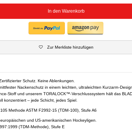
In den Warenkorb
Zur Merkliste hinzufügen
rtifizierter Schutz. Keine Ablenkungen.
hnittfester Nackenschutz in einem leichten, ultraleichten Kurzarm-Design
nce-Stoff und unserem TORALOCK™-Verschlusssystem hält das BLAD
ll konzentriert – jede Schicht, jedes Spiel.
A 105 Methode ASTM F2992-15 (TDM-100), Stufe A6
alle europäischen und US-amerikanischen Hockeyligen.
3997:1999 (TDM-Methode), Stufe E