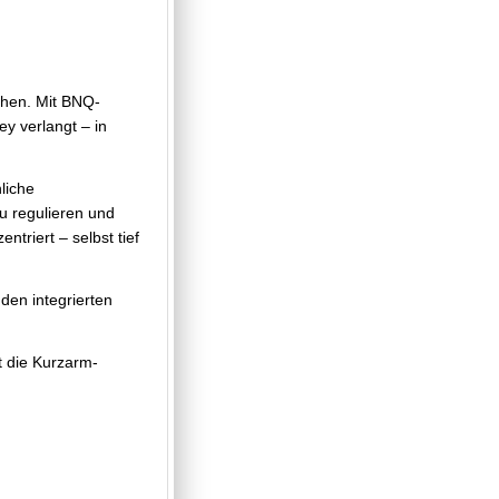
chen. Mit BNQ-
ey verlangt – in
liche
zu regulieren und
triert – selbst tief
en integrierten
st die Kurzarm-