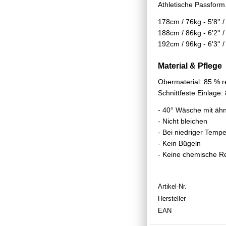
Athletische Passform
178cm / 76kg - 5'8''
188cm / 86kg - 6'2'' 
192cm / 96kg - 6'3'' 
Material & Pflege
Obermaterial: 85 % r
Schnittfeste Einlage
- 40° Wäsche mit äh
- Nicht bleichen
- Bei niedriger Temp
- Kein Bügeln
- Keine chemische R
Artikel-Nr.
Hersteller
EAN