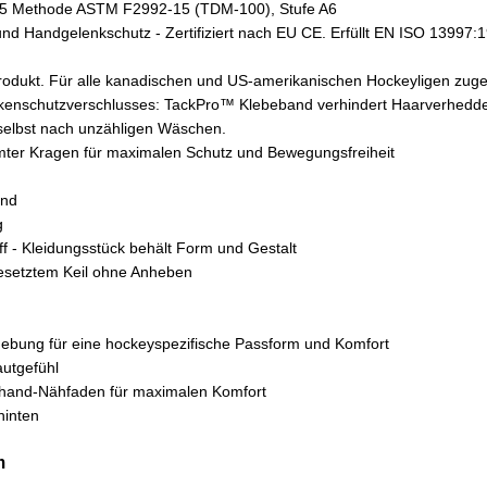
 105 Methode ASTM F2992-15 (TDM-100), Stufe A6
- und Handgelenkschutz - Zertifiziert nach EU CE. Erfüllt EN ISO 1399
 Produkt. Für alle kanadischen und US-amerikanischen Hockeyligen zug
ckenschutzverschlusses: TackPro™ Klebeband verhindert Haarverhedder
 selbst nach unzähligen Wäschen.
mter Kragen für maximalen Schutz und Bewegungsfreiheit
end
g
ff - Kleidungsstück behält Form und Gestalt
gesetztem Keil ohne Anheben
ebung für eine hockeyspezifische Passform und Komfort
utgefühl
hand-Nähfaden für maximalen Komfort
hinten
m